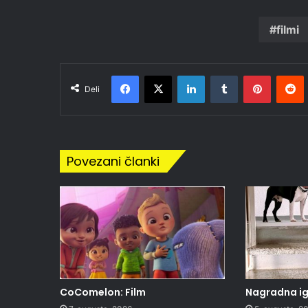
filmi
Facebook
X
LinkedIn
Tumblr
Pinteres
R
Deli
Povezani članki
CoComelon: Film
Nagradna igr