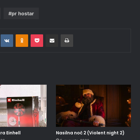
pr hostar
t
eddit
VKontakte
Odnoklassniki
Pocket
Deli po epošti
Natisni
a Einhell
Nasilna noč 2 (Violent night 2)