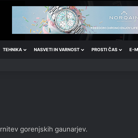
TEHNIKA
NASVETI IN VARNOST
PROSTI ČAS
E-M
nitev gorenjskih gaunarjev.