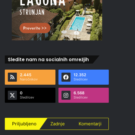
Sledite nam na socialnih omrežjih
2.445
12.352
Naročnikov
Sledilcev
0
6.568
Sledilcev
Sledilcev
Priljubljeno
Zadnje
Komentarji