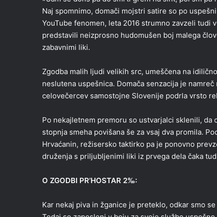
Naj spomnimo, domači mojstri satire so po uspešni sp
YouTube fenomen, leta 2016 strumno zavzeli tudi v
predstavili neizprosno hudomušen boj malega človeka
zabavnimi liki.
Zgodba malih ljudi velikih src, umeščena na idilično
neslutena uspešnica. Domača senzacija je namreč n
celovečercev samostojne Slovenije podrla vrsto re
Po nekajletnem premoru so ustvarjalci sklenili, da
stopnja smeha povišana še za vsaj dva promila. Pod
Hrvaćanin, režisersko taktirko pa je ponovno prevz
druženja s priljubljenimi liki iz prvega dela čaka t
O ZGODBI PR’HOSTAR 2‰:
Kar nekaj piva in žganice je preteklo, odkar smo se
Tedaj so zaposleni v boju za svoje službe uspešno 