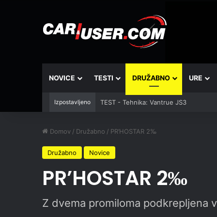
NOVICE
TESTI
DRUŽABNO
URE
Izpostavljeno
TEST - Tehnika: Vantrue JS3
Domov
/
Družabno
/
PR’HOSTAR 2‰
Družabno
Novice
PR’HOSTAR 2‰
Z dvema promiloma podkrepljena vr