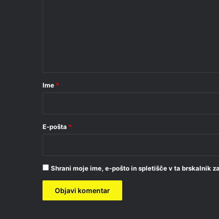
m
e
n
t
a
r
Ime
*
*
E-pošta
*
Shrani moje ime, e-pošto in spletišče v ta brskalnik 