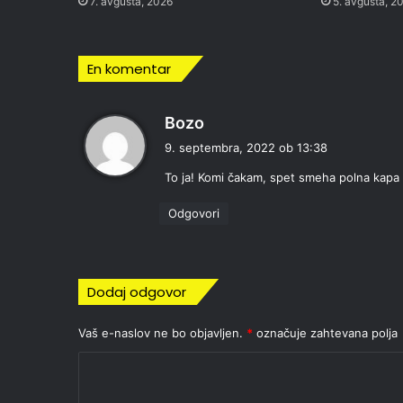
7. avgusta, 2026
5. avgusta, 2
En komentar
p
Bozo
r
9. septembra, 2022 ob 13:38
a
To ja! Komi čakam, spet smeha polna kapa
v
i
Odgovori
:
Dodaj odgovor
Vaš e-naslov ne bo objavljen.
*
označuje zahtevana polja
K
o