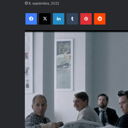
8. septembra, 2022
Facebook
X
LinkedIn
Tumblr
Pinterest
Reddit