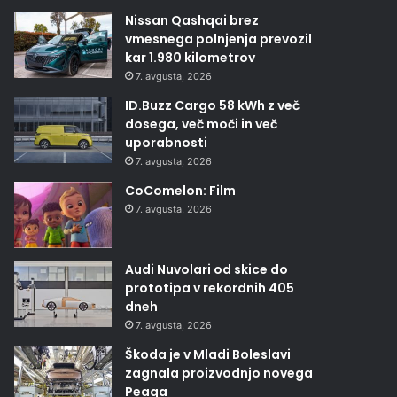
Nissan Qashqai brez
vmesnega polnjenja prevozil
kar 1.980 kilometrov
7. avgusta, 2026
ID.Buzz Cargo 58 kWh z več
dosega, več moči in več
uporabnosti
7. avgusta, 2026
CoComelon: Film
7. avgusta, 2026
Audi Nuvolari od skice do
prototipa v rekordnih 405
dneh
7. avgusta, 2026
Škoda je v Mladi Boleslavi
zagnala proizvodnjo novega
Peaqa