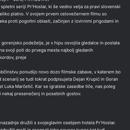
letni seriji Pr’Hostar, ki še vedno velja za pravi slovenski
eliko platno. V svojem prvem celovečernem filmu so
 proti pogoltni oblasti, začinjen z izvirnimi prigodami in
 gorenjsko podeželje, je v hipu osvojila gledalce in postala
a svoji poti do prvega mesta najbolj gledanih
kordov, preje
 občinstvu ponudijo novo dozo filmske zabave, v katerem bo
 scenarij se tudi tokrat podpisujeta Dejan Krupić in Goran
el Luka Marčetić. Kar se igralske zasedbe tiče, nas poleg
udi nekaj presenečenj in posebnih gostov.
 nazadnje družili s svojeglavim osebjem hotela Pr’Hostar.
združili moči in pregnali tako novega kupca kot tudi