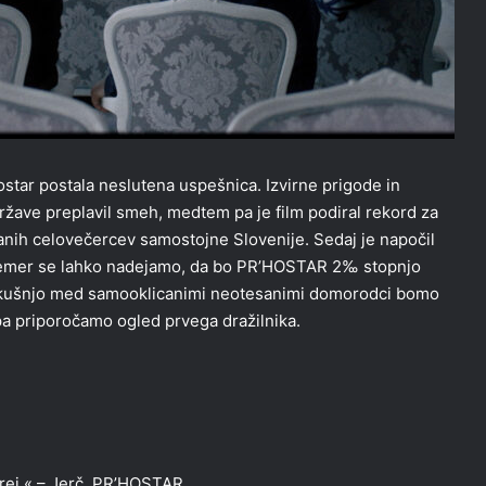
ostar postala neslutena uspešnica. Izvirne prigode in
države preplavil smeh, medtem pa je film podiral rekord za
anih celovečercev samostojne Slovenije. Sedaj je napočil
i čemer se lahko nadejamo, da bo PR’HOSTAR 2‰ stopnjo
izkušnjo med samooklicanimi neotesanimi domorodci bomo
 pa priporočamo ogled prvega dražilnika.
frej.« – Jerč, PR’HOSTAR