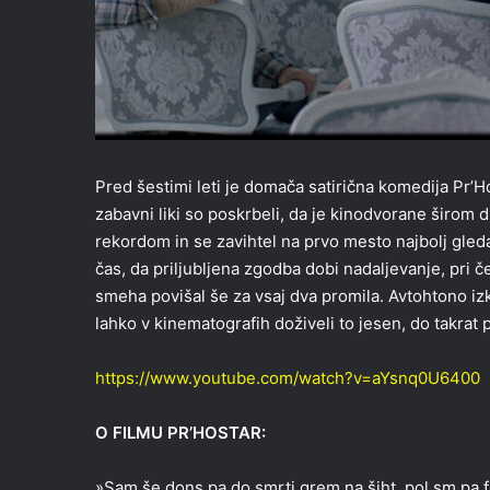
Pred šestimi leti je domača satirična komedija Pr’H
zabavni liki so poskrbeli, da je kinodvorane širom 
rekordom in se zavihtel na prvo mesto najbolj gled
čas, da priljubljena zgodba dobi nadaljevanje, pr
smeha povišal še za vsaj dva promila. Avtohtono 
lahko v kinematografih doživeli to jesen, do takrat
https://www.youtube.com/watch?v=aYsnq0U6400
O FILMU PR’HOSTAR:
»Sam še dons pa do smrti grem na šiht, pol sm pa 