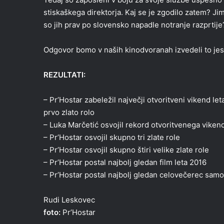
stiskaškega direktorja. Kaj se je zgodilo zatem? Jim
so jih prav po slovensko napadle notranje razprtije
Odgovor bomo v naših kinodvoranah izvedeli to jes
REZULTATI:
– Pr’Hostar zabeležil največji otvoritveni vikend le
prvo zlato rolo
– Luka Marčetić osvojil rekord otvoritvenega vike
– Pr’Hostar osvojil skupno tri zlate role
– Pr’Hostar osvojil skupno štiri velike zlate role
– Pr’Hostar postal najbolj gledan film leta 2016
– Pr’Hostar postal najbolj gledan celovečerec samo
Rudi Leskovec
foto:
Pr’Hostar