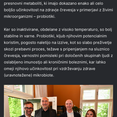
presnovni metaboliti, ki imajo dokazano enako ali celo
boljšo učinkovitost na zdravje črevesja v primerjavi z živimi
mikroorganizmi – probiotiki.
Ker so inaktivirane, obdelane z visoko temperaturo, so bolj
stabilne in varne. Probiotiki, kljub njihovim potencialnim
koristim, pogosto naletijo na izzive, kot so slabo preživetje
skozi prebavni proces, težave s pripenjanjem na sluznico
črevesja, varnostni pomisleki pri določenih skupinah ljudi z
oslabljeno imunostjo ali kroničnimi boleznimi, kar lahko
omeji njihovo učinkovitost pri vzdrževanju zdrave
(uravnotežene) mikrobiote.