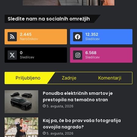
Sledite nam na socialnih omrežjih
2.445
12.352
Naročnikov
Sledilcev
0
6.568
Sledilcev
Sledilcev
Priljubljeno
Zadnje
Komentarji
Ponudba električnih smartov je
prestopila na temačno stran
5. avgusta, 2026
Kaj pa, če bo prav vaša fotografija
osvojila nagrado?
5. avgusta, 2026