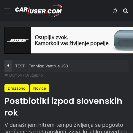
Meni
Switch
Iš
TEST - Tehnika: Vantrue JS3
Domov
/
Družabno
Družabno
Novice
Postbiotiki izpod slovenskih
rok
V današnjem hitrem tempu življenja se pogosto
soočamo s prehranskimi izzivi, ki lahko privedejo