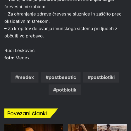
črevesni mikrobiom.
– Za ohranjanje zdrave črevesne sluznice in zaščito pred
oksidativnim stresom.
– Za krepitev delovanja imunskega sistema pri ljudeh z
občutljivo prebavo.
Rudi Leskovec
foto:
Medex
medex
postbeeotic
postbiotiki
potbiotik
Povezani članki