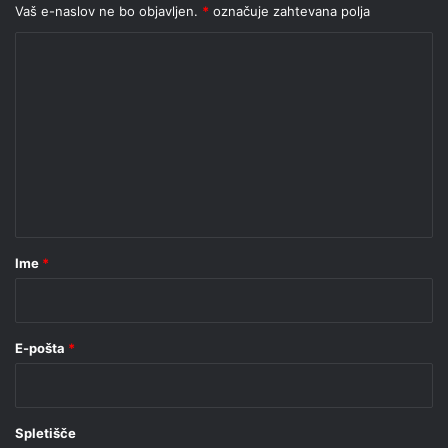
Vaš e-naslov ne bo objavljen.
*
označuje zahtevana polja
K
o
m
e
n
t
a
r
Ime
*
*
E-pošta
*
Spletišče