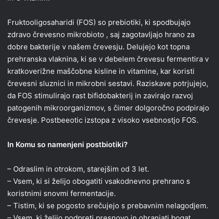
Fruktooligosaharidi (FOS) so prebiotiki, ki spodbujajo
zdravo črevesno mikrobioto , saj zagotavljajo hrano za
dobre bakterije v našem črevesju. Delujejo kot topna
prehranska vlaknina, ki se v debelem črevesu fermentira v
kratkoverižne maščobne kisline in vitamine, kar koristi
črevesni sluznici in mikrobni sestavi. Raziskave potrjujejo,
da FOS stimulirajo rast bifidobakterij in zavirajo razvoj
patogenih mikroorganizmov, s čimer dolgoročno podpirajo
črevesje. Postbeeotic izstopa z visoko vsebnostjo FOS.
In Komu so namenjeni postbiotiki?
– Odraslim in otrokom, starejšim od 3 let.
– Vsem, ki si želijo obogatiti vsakodnevno prehrano s
koristnimi snovmi fermentacije.
– Tistim, ki se pogosto srečujejo s prebavnim nelagodjem.
– Vsem, ki želijo podpreti presnovo in ohranjati bogat