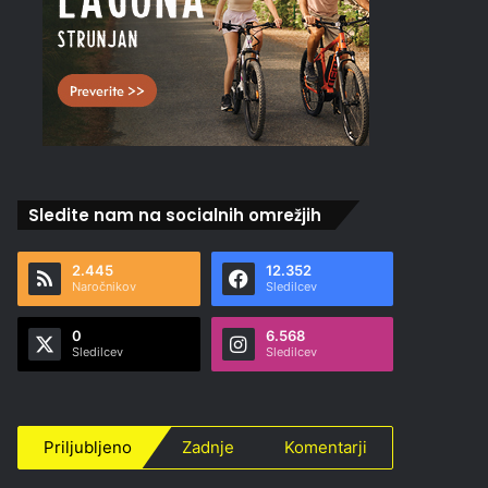
Sledite nam na socialnih omrežjih
2.445
12.352
Naročnikov
Sledilcev
0
6.568
Sledilcev
Sledilcev
Priljubljeno
Zadnje
Komentarji