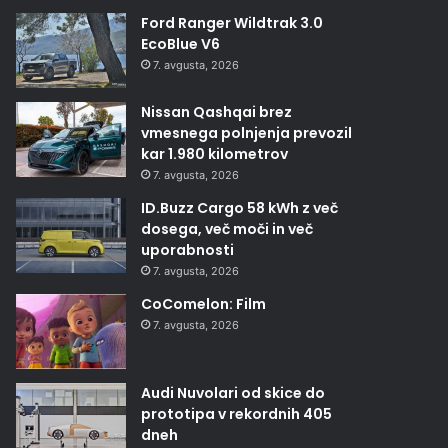
Ford Ranger Wildtrak 3.0
EcoBlue V6
7. avgusta, 2026
Nissan Qashqai brez
vmesnega polnjenja prevozil
kar 1.980 kilometrov
7. avgusta, 2026
ID.Buzz Cargo 58 kWh z več
dosega, več moči in več
uporabnosti
7. avgusta, 2026
CoComelon: Film
7. avgusta, 2026
Audi Nuvolari od skice do
prototipa v rekordnih 405
dneh