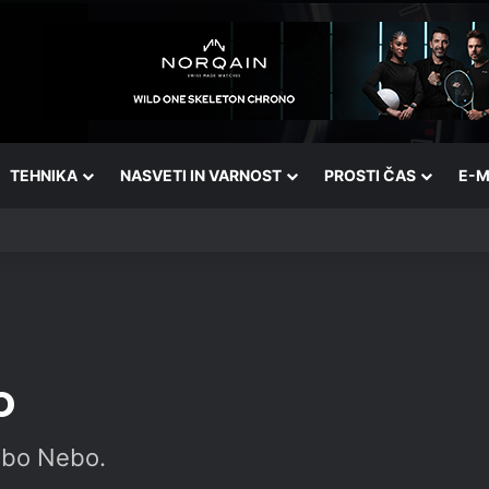
TEHNIKA
NASVETI IN VARNOST
PROSTI ČAS
E-M
o
dbo Nebo.