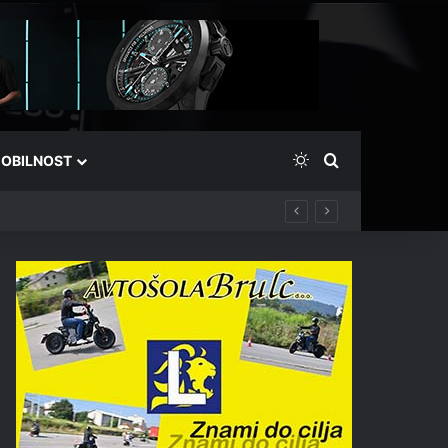
Switch skin
Išči
OBILNOST