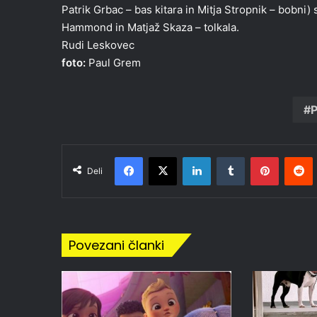
Patrik Grbac – bas kitara in Mitja Stropnik – bobni
Hammond in Matjaž Skaza – tolkala.
Rudi Leskovec
foto:
Paul Grem
P
Facebook
X
LinkedIn
Tumblr
Pinteres
R
Deli
Povezani članki