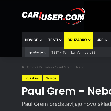
NOVICE
TESTI
DRUŽABNO
URE
Izpostavljeno
TEST - Tehnika: Vantrue JS3
Domov
/
Družabno
/
Paul Grem – Nebo
Družabno
Novice
Paul Grem – Neb
Paul Grem predstavljajo novo skla