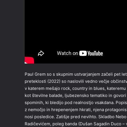
Paul Grem so s skupnim ustvarjanjem začeli pet le
preteklosti (2022) so naslovili vedno večje občinst
v katerem mešajo rock, country in blues, kateremu 
kot številne balade, ljubezensko tematiko in govor
spominih, ki bledijo pod realnostjo vsakdana. Popis
z nemočjo in hrepenenjem hkrati, njena protagonista
nosi posledice. Zatišje pred nevihto. Skladbo Ne
Radičevićem, poleg banda (Dušan Sagadin Duco – voca