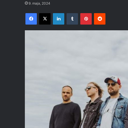
9. maja, 2024
Facebook
X
LinkedIn
Tumblr
Pinterest
Reddit