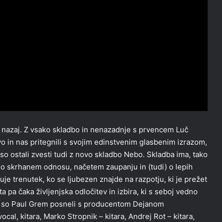
t nazaj. Z vsako skladbo in nenazadnje s prvencem Luč
vo in nas pritegnili s svojim edinstvenim glasbenim izrazom,
so ostali zvesti tudi z novo skladbo Nebo. Skladba ima, tako
i o skrhanem odnosu, načetem zaupanju in (tudi) o lepih
uje trenutek, ko se ljubezen znajde na razpotju, ki je prežet
 pa čaka življenjska odločitev in izbira, ki s seboj vedno
bo so Paul Grem posneli s producentom Dejanom
l, kitara, Marko Stropnik – kitara, Andrej Rot – kitara,