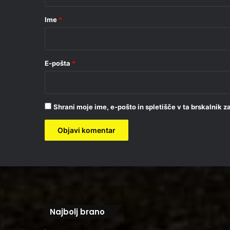
a
r
Ime
*
*
E-pošta
*
Shrani moje ime, e-pošto in spletišče v ta brskalnik 
Najbolj brano