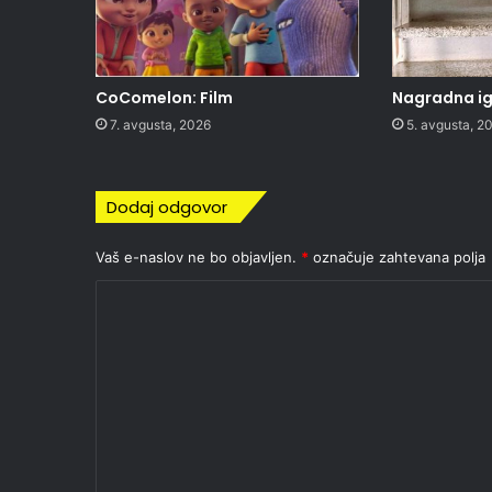
CoComelon: Film
Nagradna igr
7. avgusta, 2026
5. avgusta, 2
Dodaj odgovor
Vaš e-naslov ne bo objavljen.
*
označuje zahtevana polja
K
o
m
e
n
t