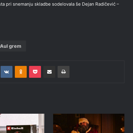
) sta pri snemanju skladbe sodelovala še Dejan Radičević –
Aul grem
t
eddit
VKontakte
Odnoklassniki
Pocket
Deli po epošti
Natisni