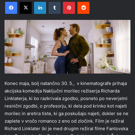
Facebook
X
LinkedIn
Tumblr
Pinterest
Reddit
Konec maja, bolj natančno 30. 5., v kinematografe prihaja
akcijska komedija Naključni morilec režiserja Richarda
Linklaterja, ki bo razkrivala zgodbo, posneto po neverjetni
resnični zgodbi, o profesorju, ki dela pod krinko kot najeti
morilec in aretira tiste, ki ga poskušajo najeti, dokler se ne
zaplete v vročo romanco z eno od zločink. Film je režiral
Richard Linklater (ki je med drugim režiral filme Fantovska