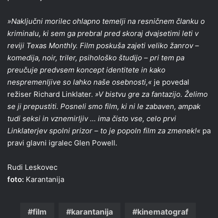
»Naključni morilec ohlapno temelji na resničnem članku o
kriminalu, ki sem ga prebral pred skoraj dvajsetimi leti v
reviji Texas Monthly. Film poskuša zajeti veliko žanrov –
komedija, noir, triler, psihološko študijo – pri tem pa
preučuje predvsem koncept identitete in kako
nespremenljive so lahko naše osebnosti,«
je povedal
režiser Richard Linklater.
»V bistvu gre za fantazijo. Želimo
se ji prepustiti. Posneli smo film, ki ni le zabaven, ampak
tudi seksi in vznemirljiv … ima čisto vse, celo prvi
Linklaterjev spolni prizor – to je popoln film za zmenek!«
pa
pravi glavni igralec Glen Powell.
Rudi Leskovec
foto:
Karantanija
film
karantanija
kinematograf