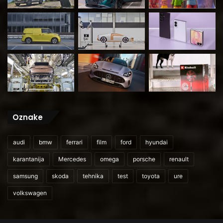
Oznake
audi
bmw
ferrari
film
ford
hyundai
karantanija
Mercedes
omega
porsche
renault
samsung
skoda
tehnika
test
toyota
ure
volkswagen