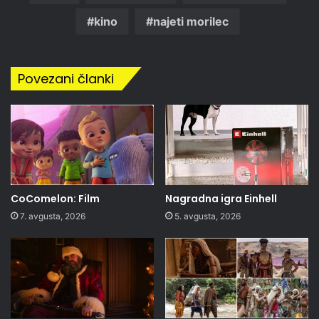
kino
najeti morilec
Povezani članki
CoComelon: Film
Nagradna igra Einhell
7. avgusta, 2026
5. avgusta, 2026