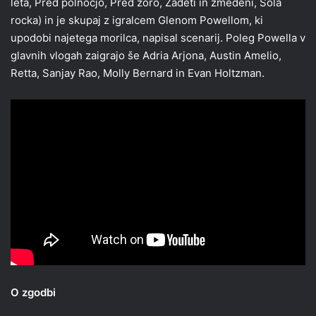
leta, Pred polnočjo, Pred zoro, Zadeti in zmedeni, Šola
rocka) in je skupaj z igralcem Glenom Powellom, ki
upodobi najetega morilca, napisal scenarij. Poleg Powella v
glavnih vlogah zaigrajo še Adria Arjona, Austin Amelio,
Retta, Sanjay Rao, Molly Bernard in Evan Holtzman.
O zgodbi