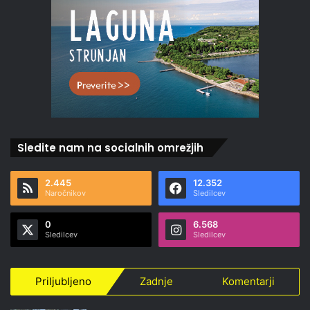
Sledite nam na socialnih omrežjih
2.445
12.352
Naročnikov
Sledilcev
0
6.568
Sledilcev
Sledilcev
Priljubljeno
Zadnje
Komentarji