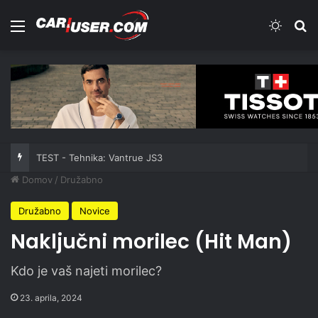
Meni
Switch
Iš
TEST - Tehnika: Vantrue JS3
Domov
/
Družabno
Družabno
Novice
Naključni morilec (Hit Man)
Kdo je vaš najeti morilec?
23. aprila, 2024