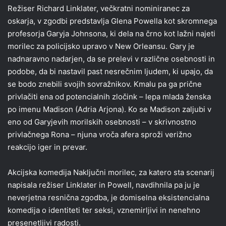
Režiser Richard Linklater, večkratni nominiranec za
oskarja, v zgodbi predstavlja Glena Powella kot skromnega
profesorja Garyja Johnsona, ki dela na črno kot lažni najeti
morilec za policijsko upravo v New Orleansu. Gary je
nadnaravno nadarjen, da se prelevi v različne osebnosti in
podobe, da bi nastavil past nesrečnim ljudem, ki upajo, da
se bodo znebili svojih sovražnikov. Kmalu pa ga prične
privlačiti ena od potencialnih zločink – lepa mlada ženska
po imenu Madison (Adria Arjona). Ko se Madison zaljubi v
eno od Garyjevih morilskih osebnosti – v skrivnostno
privlačnega Rona – njuna vroča afera sproži verižno
reakcijo iger in prevar.
Akcijska komedija Naključni morilec, za katero sta scenarij
napisala režiser Linklater in Powell, navdihnila pa ju je
neverjetna resnična zgodba, je domiselna eksistencialna
komedija o identiteti ter seksi, vznemirljivi in nenehno
presenetljivi radosti.