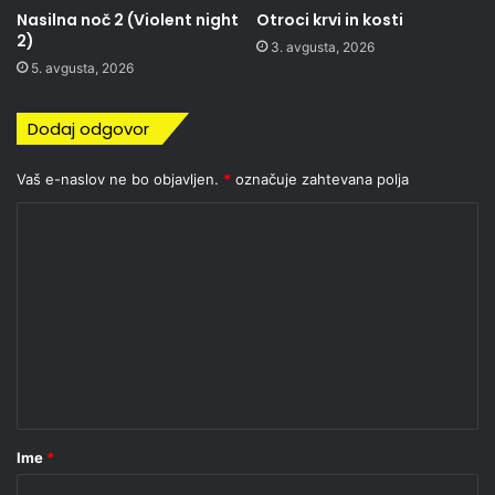
Nasilna noč 2 (Violent night
Otroci krvi in kosti
2)
3. avgusta, 2026
5. avgusta, 2026
Dodaj odgovor
Vaš e-naslov ne bo objavljen.
*
označuje zahtevana polja
K
o
m
e
n
t
a
r
Ime
*
*