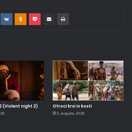
t
eddit
VKontakte
Odnoklassniki
Pocket
Deli po epošti
Natisni
2 (Violent night 2)
Otroci krvi in kosti
026
3. avgusta, 2026