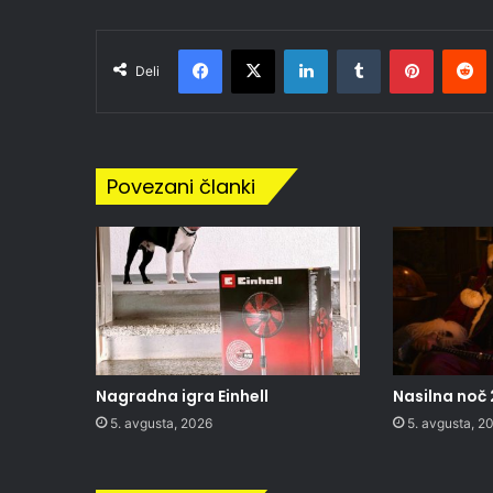
Facebook
X
LinkedIn
Tumblr
Pinteres
R
Deli
Povezani članki
Nagradna igra Einhell
Nasilna noč 
5. avgusta, 2026
5. avgusta, 2