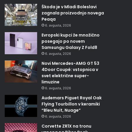
Škoda je v Mladi Boleslavi
zagnala proizvodnjo novega
Peaqa
6. avgusta, 2026
Evropski kupci že množično
posegajo po novem
Samsungu Galaxy Z Fold8
6. avgusta, 2026
Novi Mercedes-AMG GT 53
4Door Coupé: vstopnica v
svet električne super-
limuzine
6. avgusta, 2026
Audemars Piguet Royal Oak
Flying Tourbillon v keramiki
“Bleu Nuit, Nuage”
6. avgusta, 2026
Corvette ZR1X na tronu