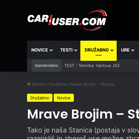
NOVICE
TESTI
DRUŽABNO
URE
Izpostavljeno
TEST - Tehnika: Vantrue JS3
Domov
/
Družabno
/
Mrave Brojim – Stanica
Družabno
Novice
Mrave Brojim – S
Tako je naša Stanica (postaja v slov
razmisliš in zbereš vse možne zbr