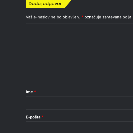
Dodaj odgovor
Vaš e-naslov ne bo objavljen.
*
označuje zahtevana polja
K
o
m
e
n
t
a
r
Ime
*
*
E-pošta
*