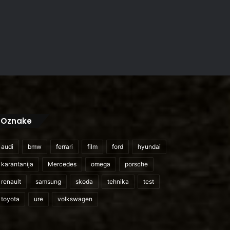
Oznake
audi
bmw
ferrari
film
ford
hyundai
karantanija
Mercedes
omega
porsche
renault
samsung
skoda
tehnika
test
toyota
ure
volkswagen