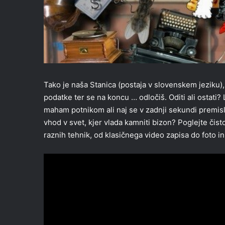
Tako je naša Stanica (postaja v slovenskem jeziku),
podatke ter se na koncu … odločiš. Oditi ali ostati? L
maham potnikom ali naj se v zadnji sekundi premisl
vhod v svet, kjer vlada kamniti bizon? Poglejte čist
raznih tehnik, od klasičnega video zapisa do foto in