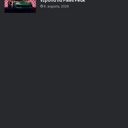
vzpona na Pikes Peak
6. avgusta, 2026