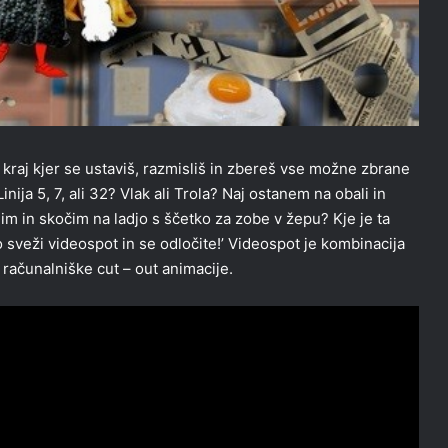
 kraj kjer se ustaviš, razmisliš in zbereš vse možne zbrane
inija 5, 7, ali 32? Vlak ali Trola? Naj ostanem na obali in
im in skočim na ladjo s ščetko za zobe v žepu? Kje je ta
o sveži videospot in se odločite!’ Videospot je kombinacija
 računalniške cut – out animacije.