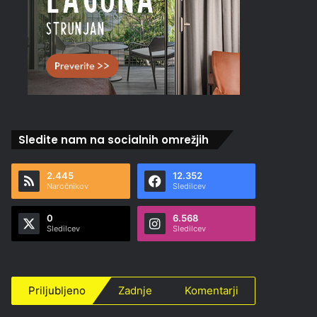
Sledite nam na socialnih omrežjih
2.445
12.352
Naročnikov
Sledilcev
0
6.568
Sledilcev
Sledilcev
Priljubljeno
Zadnje
Komentarji