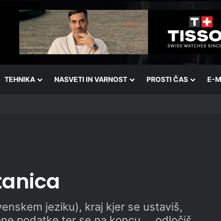
TEHNIKA
NASVETI IN VARNOST
PROSTI ČAS
E-M
tanica
enskem jeziku), kraj kjer se ustaviš,
ane podatke ter se na koncu … odločiš.