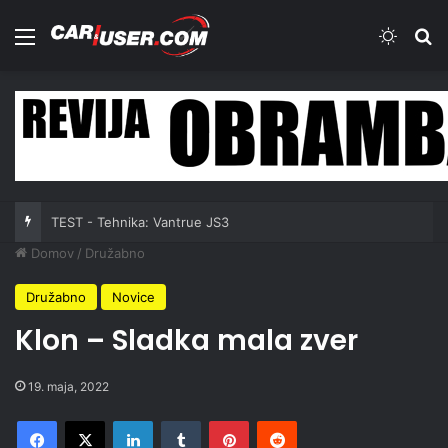
Meni
Switch
Iš
TEST - Tehnika: Vantrue JS3
Domov
/
Družabno
Družabno
Novice
Klon – Sladka mala zver
19. maja, 2022
Facebook
X
LinkedIn
Tumblr
Pinterest
Reddit