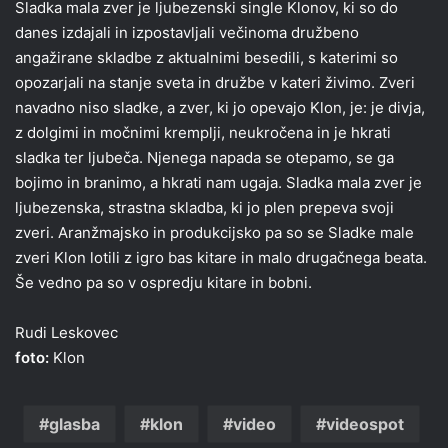
Sladka mala zver je ljubezenski single Klonov, ki so do
danes izdajali in izpostavljali večinoma družbeno
angažirane skladbe z aktualnimi besedili, s katerimi so
opozarjali na stanje sveta in družbe v kateri živimo. Zveri
navadno niso sladke, a zver, ki jo opevajo Klon, je: je divja,
z dolgimi in močnimi kremplji, neukročena in je hkrati
sladka ter ljubeča. Njenega napada se otepamo, se ga
bojimo in branimo, a hkrati nam ugaja. Sladka mala zver je
ljubezenska, strastna skladba, ki jo plen prepeva svoji
zveri. Aranžmajsko in produkcijsko pa so se Sladke male
zveri Klon lotili z igro bas kitare in malo drugačnega beata.
Še vedno pa so v ospredju kitare in bobni.
Rudi Leskovec
foto:
Klon
glasba
klon
video
videospot