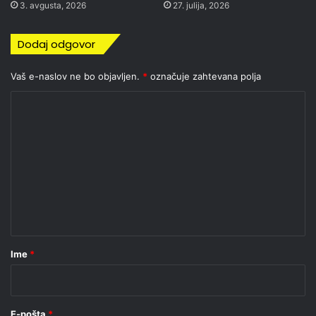
3. avgusta, 2026
27. julija, 2026
Dodaj odgovor
Vaš e-naslov ne bo objavljen.
*
označuje zahtevana polja
K
o
m
e
n
t
a
r
Ime
*
*
E-pošta
*