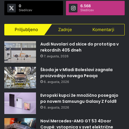
0
6.568
Sledilcev
Sledilcev
Priljubljeno
Zadnje
Komentarji
Audi Nuvolari od skice do prototipa v
rekordnih 405 dneh
7. avgusta, 2026
Škoda je v Mladi Boleslavi zagnala
proizvodnjo novega Peaqa
6. avgusta, 2026
Evropski kupci že množično posegajo
po novem Samsungu Galaxy Z Fold8
6. avgusta, 2026
Novi Mercedes-AMG GT 53 4Door
Coupé: vstopnica v svet električne