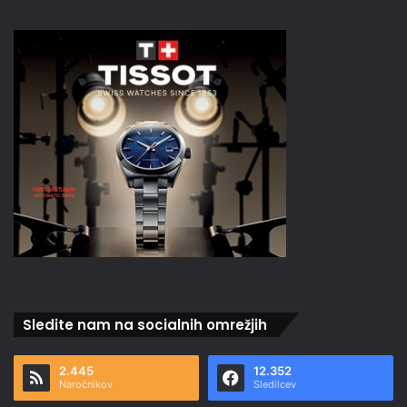
Sledite nam na socialnih omrežjih
2.445
12.352
Naročnikov
Sledilcev