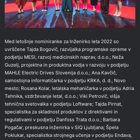
Med letošnje nominiranke za Inženirko leta 2022 so
uvrščene Tajda Bogovič, razvijalka programske opreme v
podjetju MESI, razvoj medicinskih naprav, d.o.o.; Neža
Guzelj, projektna in produktna vodja v razvoju v podjetju
MAHLE Electric Drives Slovenija d.o.o.; Ana Kavčič,
samostojna informatičarka v podjetju KRKA, d. d., Novo
mesto; Rosana Kolar, letalska mehaničarka v podjetju Adria
Tehnika, vzdrževanje letal, d.o.o.; Viki Petrovič, višja
tehnična svetovalka v podjetju Loftware; Tajda Pirnat,
specialistka za skladnost produktov z direktivami in
regulativami v podjetju Danfoss Trata d.o.o.; Barbara
Pogačar, preskusna inženirka v SIQ Ljubljana; Špela
Poklukar, specialistka strojnega učenja v podjetju Endava,