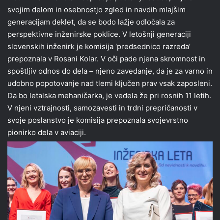
svojim delom in osebnostjo zgled in navdih mlajšim
generacijam deklet, da se bodo lažje odločala za
perspektivne inženirske poklice. V letošnji generaciji
slovenskih inženirk je komisija ‘predsednico razreda’
prepoznala v Rosani Kolar. V oči pade njena skromnost in
spoštljiv odnos do dela – njeno zavedanje, da je za varno in
udobno popotovanje nad tlemi ključen prav vsak zaposleni.
Da bo letalska mehaničarka, je vedela že pri rosnih 11 letih.
V njeni vztrajnosti, samozavesti in trdni prepričanosti v
svoje poslanstvo je komisija prepoznala svojevrstno
pionirko dela v aviaciji.