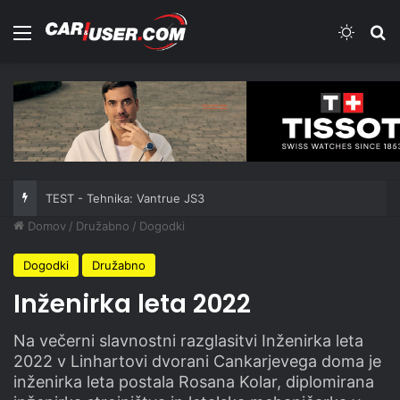
Meni
Switch
Iš
TEST - Tehnika: Vantrue JS3
Domov
/
Družabno
/
Dogodki
Dogodki
Družabno
Inženirka leta 2022
Na večerni slavnostni razglasitvi Inženirka leta
2022 v Linhartovi dvorani Cankarjevega doma je
inženirka leta postala Rosana Kolar, diplomirana