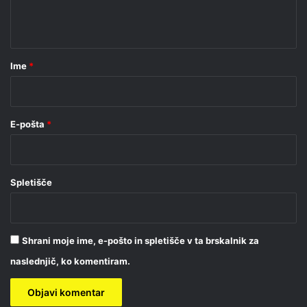
n
t
a
r
Ime
*
*
E-pošta
*
Spletišče
Shrani moje ime, e-pošto in spletišče v ta brskalnik za
naslednjič, ko komentiram.