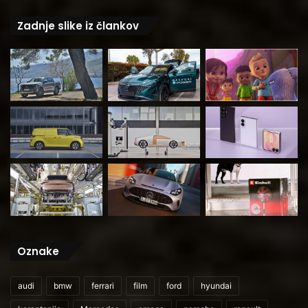
Zadnje slike iz člankov
Oznake
audi
bmw
ferrari
film
ford
hyundai