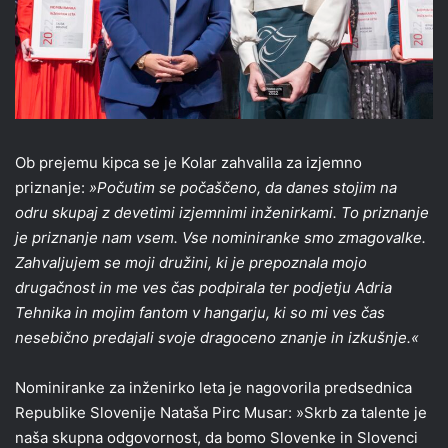
Ob prejemu kipca se je Kolar zahvalila za izjemno
priznanje:
»Počutim se počaščeno, da danes stojim na
odru skupaj z devetimi izjemnimi inženirkami. To priznanje
je priznanje nam vsem. Vse nominiranke smo zmagovalke.
Zahvaljujem se moji družini, ki je prepoznala mojo
drugačnost in me ves čas podpirala ter podjetju Adria
Tehnika in mojim fantom v hangarju, ki so mi ves čas
nesebično predajali svoje dragoceno znanje in izkušnje.«
Nominiranke za inženirko leta je nagovorila predsednica
Republike Slovenije Nataša Pirc Musar: »Skrb za talente je
naša skupna odgovornost, da bomo Slovenke in Slovenci