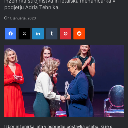
inženirka strojništva in letalska mehaničarka v
podjetju Adria Tehnika.
11. januarja, 2023
Facebook
X
LinkedIn
Tumblr
Pinterest
Reddit
Izbor inženirka leta v ospredje postavlja osebo, ki je s