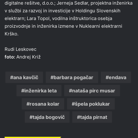
digitalne rešitve, d.o.o.; Jerneja Sedlar, projektna inženirka
v službi za razvoj in investicije v Holdingu Slovenskih
elektrarn; Lara Topol, vodilna inštruktorica osebja
proizvodnje in inženirka izmene v Nuklearni elektrarni
Krško.
Rudi Leskovec
foto:
Andrej Križ
ana kavčič
barbara pogačar
endava
inženirka leta
nataša pirc musar
rosana kolar
špela poklukar
tajda bogovič
tajda pirnat