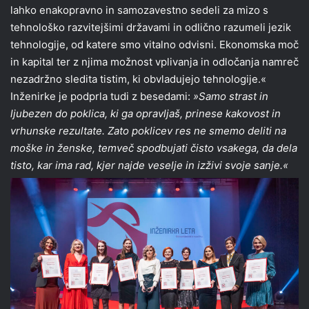
lahko enakopravno in samozavestno sedeli za mizo s
tehnološko razvitejšimi državami in odlično razumeli jezik
tehnologije, od katere smo vitalno odvisni. Ekonomska moč
in kapital ter z njima možnost vplivanja in odločanja namreč
nezadržno sledita tistim, ki obvladujejo tehnologije.«
Inženirke je podprla tudi z besedami:
»Samo strast in
ljubezen do poklica, ki ga opravljaš, prinese kakovost in
vrhunske rezultate. Zato poklicev res ne smemo deliti na
moške in ženske, temveč spodbujati čisto vsakega, da dela
tisto, kar ima rad, kjer najde veselje in izživi svoje sanje.«