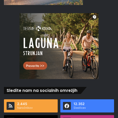
Sledite nam na socialnih omrežjih
2.445
12.352
Naročnikov
Sledilcev