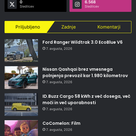
0
6.568
Sledilcev
Sledilcev
Priljubljeno
Zadnje
Komentarji
Ford Ranger Wildtrak 3.0 EcoBlue V6
7. avgusta, 2026
Nissan Qashqai brez vmesnega
polnjenja prevozil kar 1.980 kilometrov
7. avgusta, 2026
ID.Buzz Cargo 58 kWh z več dosega, več
moči in več uporabnosti
7. avgusta, 2026
CoComelon: Film
7. avgusta, 2026