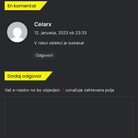
En komentar
p
Celarx
r
12. januarja, 2023 ob 23:33
a
V rdeci oblekci je luskana!
v
i
Odgovori
:
Dodaj odgovor
Vaš e-naslov ne bo objavljen.
*
označuje zahtevana polja
K
o
m
e