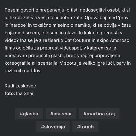
Pesem govori o hrepenenju, o tisti nedosegljivi osebi, ki si
jo hkrati želiš a veš, da ni dobra zate. Opeva boj med ‘prav’
in ‘narobe’ in toksično miselno dinamiko, ki se odvija v času
boja med srcem, telesom in glavo. In kako to prenesti v
video? Ina se je z režiserko Cat Couture in ekipo Amoroso
films odločila za preprost videospot, v katerem se je
enostavno prepustila glasbi, brez vnaprej pripravljene
koreografije ali scenarija. V spotu je veliko igre luči, barv in
različnih outfitov.
Rudi Leskovec
foto:
Ina Shai
glasba
ina shai
martina šraj
slovenija
touch