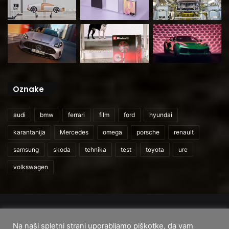
Oznake
audi
bmw
ferrari
film
ford
hyundai
karantanija
Mercedes
omega
porsche
renault
samsung
skoda
tehnika
test
toyota
ure
volkswagen
© 2026
CarAndUser.com
Na naši spletni strani uporabljamo piškotke, da vam
Domov
O nas
Cenik storitev
Pogoji uporabe