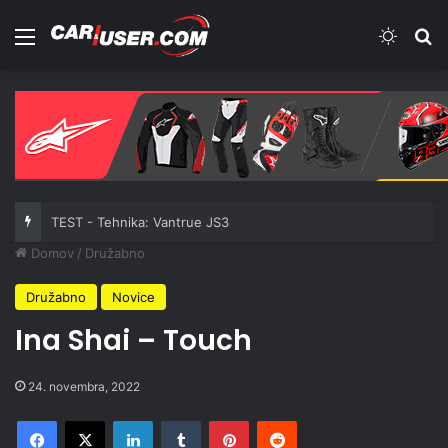
Meni
Switch
Iš
TEST - Tehnika: Vantrue JS3
Domov
/
Družabno
Družabno
Novice
Ina Shai – Touch
24. novembra, 2022
Facebook
X
LinkedIn
Tumblr
Pinterest
Reddit