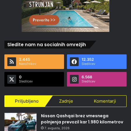
Sledite nam na socialnih omrežjih
2.445
12.352
Naročnikov
Sledilcev
0
6.568
Sledilcev
Sledilcev
Priljubljeno
Zadnje
Komentarji
Nissan Qashqai brez vmesnega
polnjenja prevozil kar 1.980 kilometrov
7. avgusta, 2026