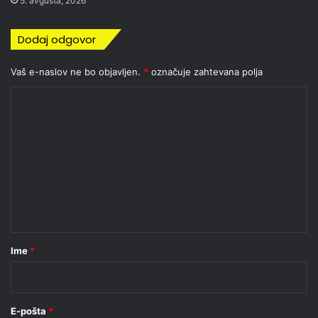
5. avgusta, 2026
Dodaj odgovor
Vaš e-naslov ne bo objavljen.
*
označuje zahtevana polja
K
o
m
e
n
t
a
r
Ime
*
*
E-pošta
*