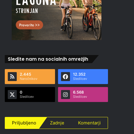
Sledite nam na socialnih omrežjih
2.445
12.352
Naročnikov
Sledilcev
0
6.568
Sledilcev
Sledilcev
Priljubljeno
Zadnje
Komentarji