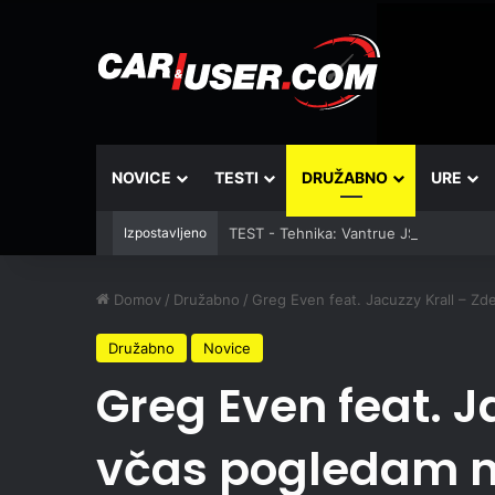
NOVICE
TESTI
DRUŽABNO
URE
Izpostavljeno
TEST - Tehnika: Vantrue JS3
Domov
/
Družabno
/
Greg Even feat. Jacuzzy Krall – Zd
Družabno
Novice
Greg Even feat. J
včas pogledam n