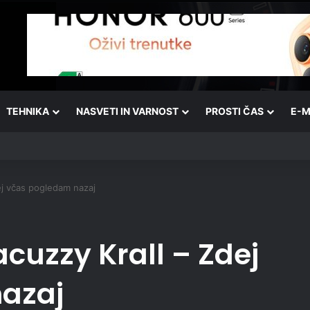
TEHNIKA
NASVETI IN VARNOST
PROSTI ČAS
E-M
ej včas pogledam nazaj
acuzzy Krall – Zdej
azaj