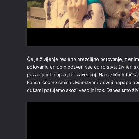
Če je življenje res eno brezciljno potovanje, z e
potovanju en dolg odzven vse od rojstva, življenjski
pozabljenih napak, ter zavedanj. Na različnih točk
konca iščemo smisel. Edinstveni v svoji nepopolnosti
dušami potujemo skozi vesoljni tok. Danes smo živi,