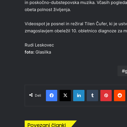
in poskočno-dubstepovska muzika. Včasih pogleda na
obeta polnost življenja.
Videospot je posnel in režiral Tilen Čufer, ki je ust
zmagoslavjem obeležil 10. obletnico diagnoze za mu
Rudi Leskovec
foto:
Glasilka
Facebook
X
LinkedIn
Tumblr
Pinteres
R
Deli
Povezani članki