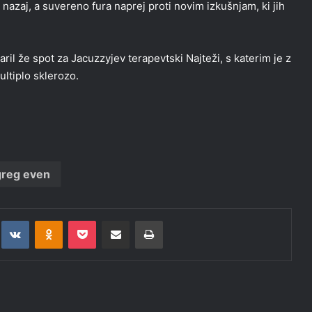
zaj, a suvereno fura naprej proti novim izkušnjam, ki jih
varil že spot za Jacuzzyjev terapevtski Najteži, s katerim je z
ltiplo sklerozo.
greg even
t
eddit
VKontakte
Odnoklassniki
Pocket
Deli po epošti
Natisni