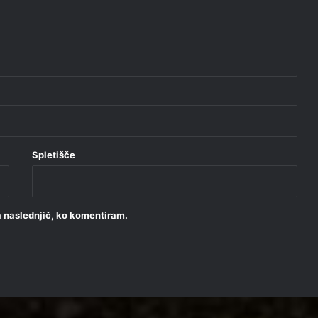
Spletišče
za naslednjič, ko komentiram.