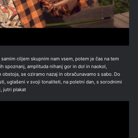
nim samim ciljem skupnim nam vsem, potem je čas na tem
h spoznanj, amplituda nihanj gor in dol in naokol,
ah obstoja, se oziramo nazaj in obračunavamo s sabo. Do
, uglašeni v svoji tonaliteti, na poletni dan, s sorodnimi
 jutri plakat