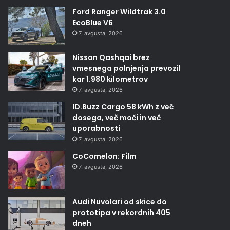
Ford Ranger Wildtrak 3.0
EcoBlue V6
7. avgusta, 2026
Nissan Qashqai brez
vmesnega polnjenja prevozil
kar 1.980 kilometrov
7. avgusta, 2026
ID.Buzz Cargo 58 kWh z več
dosega, več moči in več
uporabnosti
7. avgusta, 2026
CoComelon: Film
7. avgusta, 2026
Audi Nuvolari od skice do
prototipa v rekordnih 405
dneh