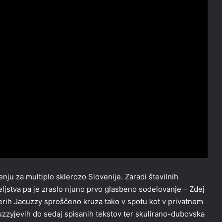
nju za multiplo sklerozo Slovenije. Zaradi številnih
ateljstva pa je zraslo njuno prvo glasbeno sodelovanje – Zdej
terih Jacuzzy sproščeno kruza tako v spotu kot v privatnem
acuzzyjevih do sedaj spisanih tekstov ter skulirano-dubovska