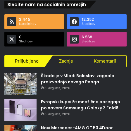
Sledite nam na socialnih omrežjih
2.445
12.352
Naročnikov
Sledilcev
0
6.568
Sledilcev
Sledilcev
Priljubljeno
Zadnje
Komentarji
Škoda je v Mladi Boleslavi zagnala
proizvodnjo novega Peaqa
6. avgusta, 2026
Evropski kupci že množično posegajo
po novem Samsungu Galaxy Z Fold8
6. avgusta, 2026
Novi Mercedes-AMG GT 53 4Door