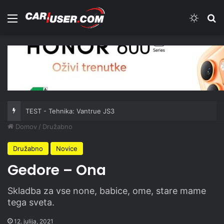
Meni
Switch
Iš
TEST - Tehnika: Vantrue JS3
Domov
/
Družabno
Družabno
Novice
Gedore – Ona
Skladba za vse none, babice, ome, stare mame
tega sveta.
12. julija, 2021