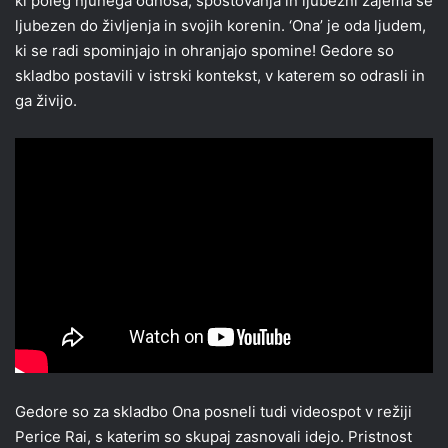
ki poleg njunega odnosa, spoštovanja in ljubezni zajema še
ljubezen do življenja in svojih korenin. ‘Ona’ je oda ljudem,
ki se radi spominjajo in ohranjajo spomine! Gedore so
skladbo postavili v istrski kontekst, v katerem so odrasli in
ga živijo.
Gedore so za skladbo Ona posneli tudi videospot v režiji
Perice Rai, s katerim so skupaj zasnovali idejo. Pristnost