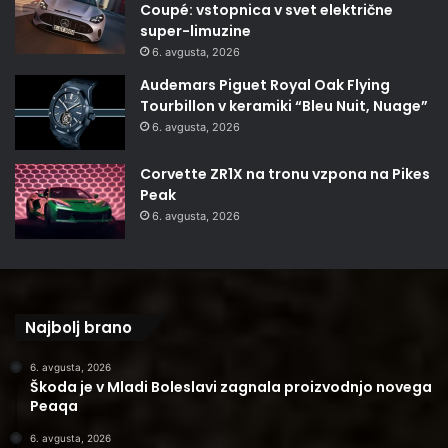
Coupé: vstopnica v svet električne
super-limuzine
6. avgusta, 2026
Audemars Piguet Royal Oak Flying
Tourbillon v keramiki “Bleu Nuit, Nuage”
6. avgusta, 2026
Corvette ZR1X na tronu vzpona na Pikes
Peak
6. avgusta, 2026
Najbolj brano
6. avgusta, 2026
Škoda je v Mladi Boleslavi zagnala proizvodnjo novega
Peaqa
6. avgusta, 2026