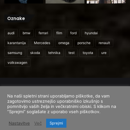
Oznake
audi
bmw
ferrari
film
ford
hyundai
karantanija
Mercedes
omega
porsche
renault
samsung
skoda
tehnika
test
toyota
ure
volkswagen
© 2026
CarAndUser.com
Na naši spletni strani uporabljamo piškotke, da vam
Domov
O nas
Cenik storitev
Pogoji uporabe
zagotovimo ustreznejšo uporabniško izkušnjo s
pomnitvijo vaših želja in večkratnimi obiski. S klikom na
Facebook
Instagram
TikTok
“Sprejmi” soglašate z uporabo vseh piškotkov.
Nastavitve
Več
Sprejmi