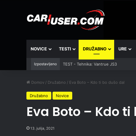
NOVICE
TESTI
DRUŽABNO
URE
Izpostavljeno
TEST - Tehnika: Vantrue JS3
Domov
/
Družabno
/
Eva Boto – Kdo ti bo dušo dal
Družabno
Novice
Eva Boto – Kdo ti
13. julija, 2021