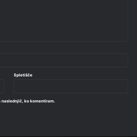
Spletišče
za naslednjič, ko komentiram.