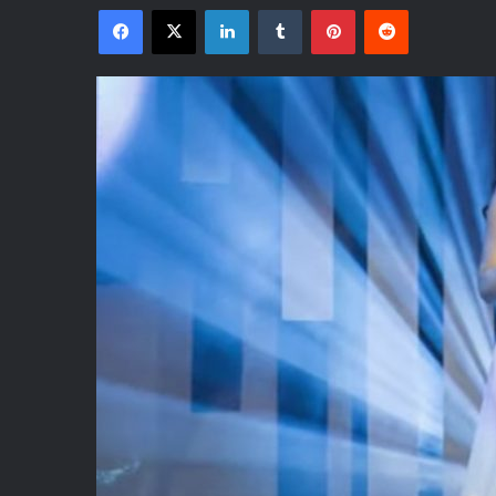
Facebook
X
LinkedIn
Tumblr
Pinterest
Reddit