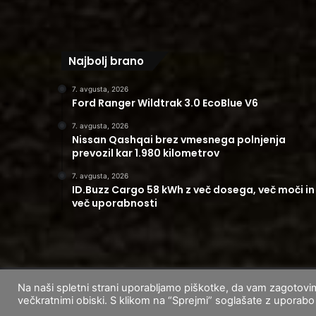
Najbolj brano
7. avgusta, 2026
Ford Ranger Wildtrak 3.0 EcoBlue V6
7. avgusta, 2026
Nissan Qashqai brez vmesnega polnjenja
prevozil kar 1.980 kilometrov
7. avgusta, 2026
ID.Buzz Cargo 58 kWh z več dosega, več moči in
več uporabnosti
Na naši spletni strani uporabljamo piškotke, da vam zagotovi
© 2026
CarAndUser.com
večkratnimi obiski. S klikom na “Sprejmi” soglašate z uporab