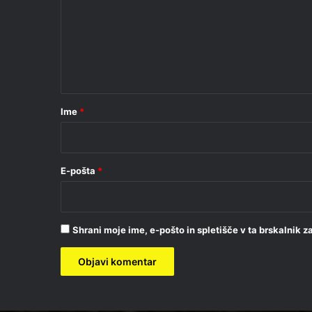
m
e
n
t
a
r
Ime
*
*
E-pošta
*
Shrani moje ime, e-pošto in spletišče v ta brskalnik 