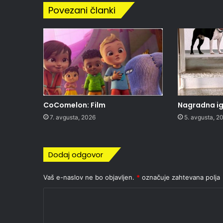
Povezani članki
CoComelon: Film
Nagradna igr
7. avgusta, 2026
5. avgusta, 2
Dodaj odgovor
Vaš e-naslov ne bo objavljen.
*
označuje zahtevana polja
K
o