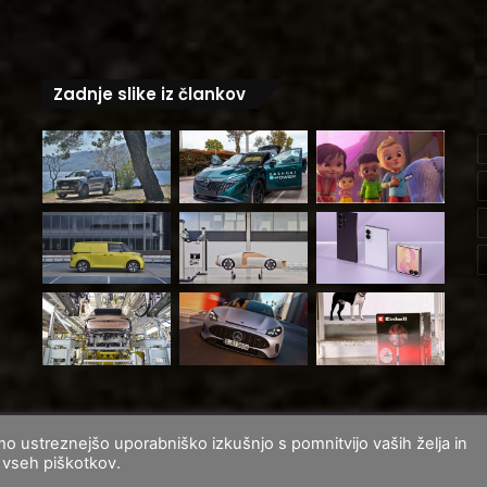
Zadnje slike iz člankov
mo ustreznejšo uporabniško izkušnjo s pomnitvijo vaših želja in
Fa
o vseh piškotkov.