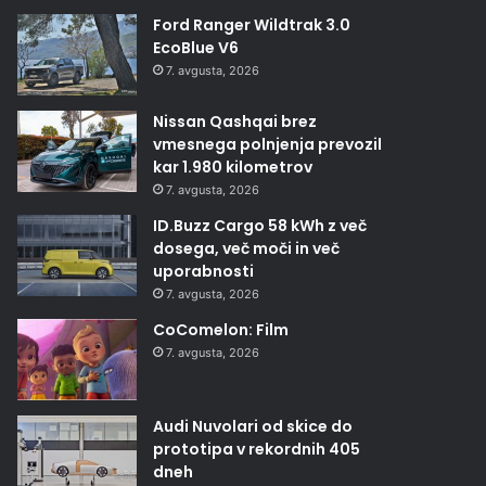
Ford Ranger Wildtrak 3.0
EcoBlue V6
7. avgusta, 2026
Nissan Qashqai brez
vmesnega polnjenja prevozil
kar 1.980 kilometrov
7. avgusta, 2026
ID.Buzz Cargo 58 kWh z več
dosega, več moči in več
uporabnosti
7. avgusta, 2026
CoComelon: Film
7. avgusta, 2026
Audi Nuvolari od skice do
prototipa v rekordnih 405
dneh