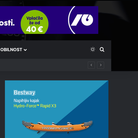
Switch skin
Išči
OBILNOST