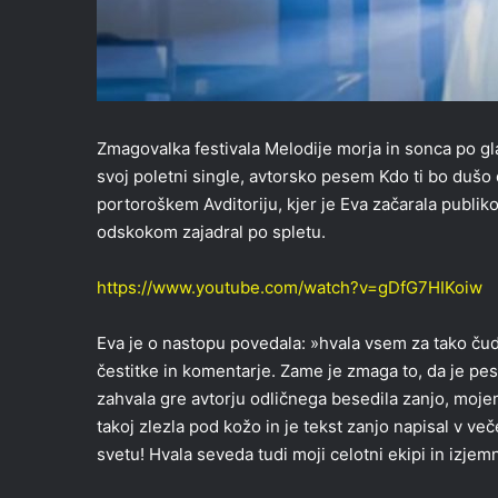
Zmagovalka festivala Melodije morja in sonca po gla
svoj poletni single, avtorsko pesem Kdo ti bo dušo
portoroškem Avditoriju, kjer je Eva začarala publiko
odskokom zajadral po spletu.
https://www.youtube.com/watch?v=gDfG7HIKoiw
Eva je o nastopu povedala: »hvala vsem za tako ču
čestitke in komentarje. Zame je zmaga to, da je pe
zahvala gre avtorju odličnega besedila zanjo, moje
takoj zlezla pod kožo in je tekst zanjo napisal v ve
svetu! Hvala seveda tudi moji celotni ekipi in izj