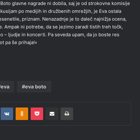
Boto glavne nagrade ni dobila, saj je od strokovne komisije
skusijam po medijih in družbenih omrežjih, je Eva ostala
senetile, priznam. Nenazadnje je to daleč najnižja ocena,
. Ampak ni potrebe, da se jezimo zaradi tistih treh točk,
no – ljudje in koncerti. Pa seveda upam, da jo boste res
ot pa še prihaja!«
eva
eva boto
t
eddit
VKontakte
Odnoklassniki
Pocket
Deli po epošti
Natisni