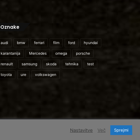
Oznake
audi
bmw
ferrari
film
ford
hyundai
karantanija
Mercedes
omega
porsche
renault
samsung
skoda
tehnika
test
toyota
ure
volkswagen
cebook
Instagram
TikTok
Domov
O nas
Cenik storitev
Pogoji uporabe
Nastavitve
Več
Sprejmi