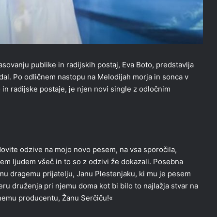
sovanju publike in radijskih postaj, Eva Boto, predstavlja
 dal. Po odličnem nastopu na Melodijah morja in sonca v
 in radijske postaje, je njen novi single z odločnim
dovite odzive na mojo novo pesem, na vsa sporočila,
sem ljudem všeč in to so z odzivi že dokazali. Posebna
mu dragemu prijatelju, Janu Plestenjaku, ki mu je pesem
čeru druženja pri njemu doma kot bi bilo to najlažja stvar na
emnemu producentu, Žanu Serčiču!«