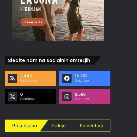
Sledite nam na socialnih omrežjih
2.445
12.352
Naročnikov
Sledilcev
0
6.568
Sledilcev
Sledilcev
Priljubljeno
Zadnje
Komentarji