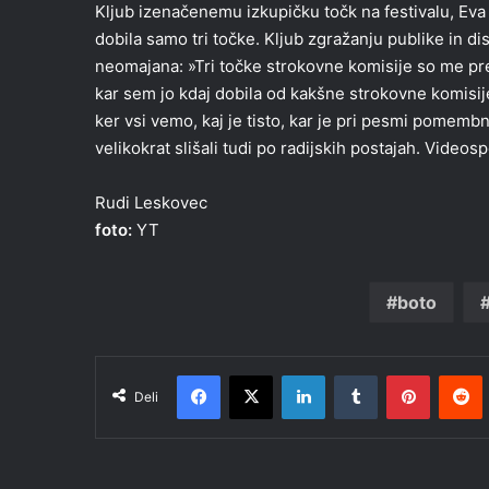
Kljub izenačenemu izkupičku točk na festivalu, Eva 
dobila samo tri točke. Kljub zgražanju publike in di
neomajana: »Tri točke strokovne komisije so me pre
kar sem jo kdaj dobila od kakšne strokovne komisije
ker vsi vemo, kaj je tisto, kar je pri pesmi pomemb
velikokrat slišali tudi po radijskih postajah. Videosp
Rudi Leskovec
foto:
YT
boto
Facebook
X
LinkedIn
Tumblr
Pinteres
R
Deli