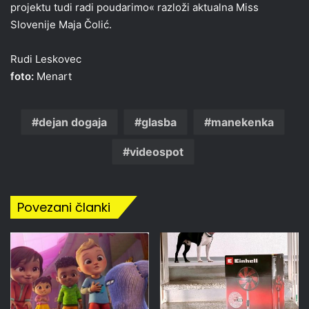
projektu tudi radi poudarimo« razloži aktualna Miss
Slovenije Maja Čolić.
Rudi Leskovec
foto:
Menart
dejan dogaja
glasba
manekenka
videospot
Povezani članki