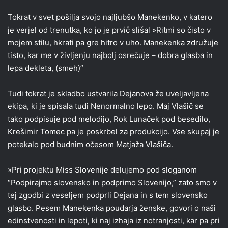
Tokrat v svet pošilja svojo najljubšo Manekenko, v katero
je verjel od trenutka, ko jo je prvič slišal »Ritmi so čisto v
mojem stilu, hkrati pa gre hitro v uho. Manekenka združuje
tisto, kar me v življenju najbolj osrečuje – dobra glasba in
lepa dekleta, (smeh)”
Tudi tokrat je skladbo ustvarila Dejanova že uveljavljena
ekipa, ki je spisala tudi Nenormalno lepo. Maj Vlašič se
tako podpisuje pod melodijo, Rok Lunaček pod besedilo,
Krešimir Tomec pa je poskrbel za produkcijo. Vse skupaj je
potekalo pod budnim očesom Matjaža Vlašiča.
»Pri projektu Miss Slovenije delujemo pod sloganom
“Podpirajmo slovensko in podprimo Slovenijo,” zato smo v
tej zgodbi z veseljem podprli Dejana in s tem slovensko
glasbo. Pesem Manekenka poudarja ženske, govori o naši
edinstvenosti in lepoti, ki naj izhaja iz notranjosti, kar pa pri