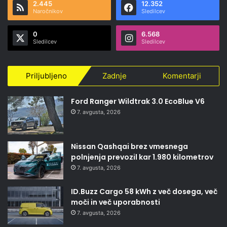
2.445
12.352
Naročnikov
Sledilcev
0
6.568
Sledilcev
Sledilcev
Priljubljeno
Zadnje
Komentarji
Ford Ranger Wildtrak 3.0 EcoBlue V6
7. avgusta, 2026
Nissan Qashqai brez vmesnega
polnjenja prevozil kar 1.980 kilometrov
7. avgusta, 2026
ID.Buzz Cargo 58 kWh z več dosega, več
moči in več uporabnosti
7. avgusta, 2026