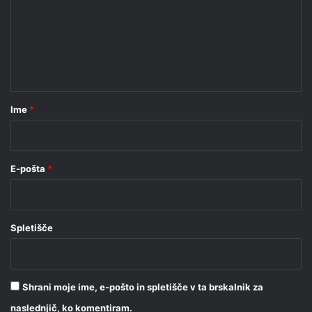
m
e
n
t
a
r
Ime
*
*
E-pošta
*
Spletišče
Shrani moje ime, e-pošto in spletišče v ta brskalnik za
naslednjič, ko komentiram.