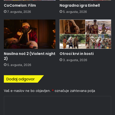
CoComelon: Film
Nagradna igra Einhell
7. avgusta, 2026
5. avgusta, 2026
Nasilna noč 2 (Violent night
Otroci krvi in kosti
2)
3. avgusta, 2026
5. avgusta, 2026
Dodaj odgovor
Vaš e-naslov ne bo objavljen.
*
označuje zahtevana polja
K
o