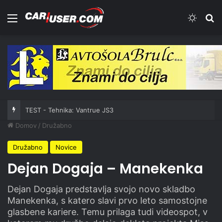
Meni
Switch
Iš
TEST - Tehnika: Vantrue JS3
Domov
/
Družabno
Družabno
Novice
Dejan Dogaja – Manekenka
Dejan Dogaja predstavlja svojo novo skladbo
Manekenka, s katero slavi prvo leto samostojne
glasbene kariere. Temu prilaga tudi videospot, v