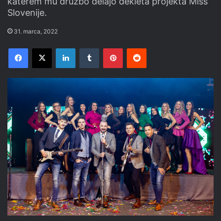
katerem mu družbo delajo dekleta projekta Miss
Slovenije.
31. marca, 2022
Facebook
X
LinkedIn
Tumblr
Pinterest
Reddit