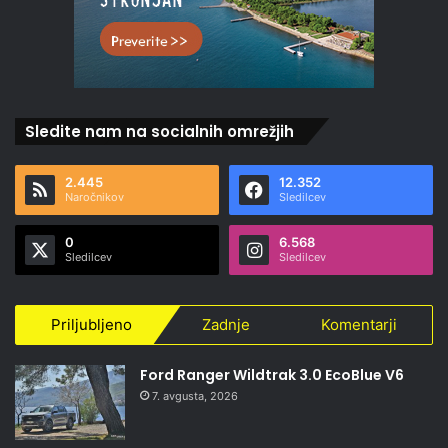
Sledite nam na socialnih omrežjih
2.445
12.352
Naročnikov
Sledilcev
0
6.568
Sledilcev
Sledilcev
Priljubljeno
Zadnje
Komentarji
Ford Ranger Wildtrak 3.0 EcoBlue V6
7. avgusta, 2026