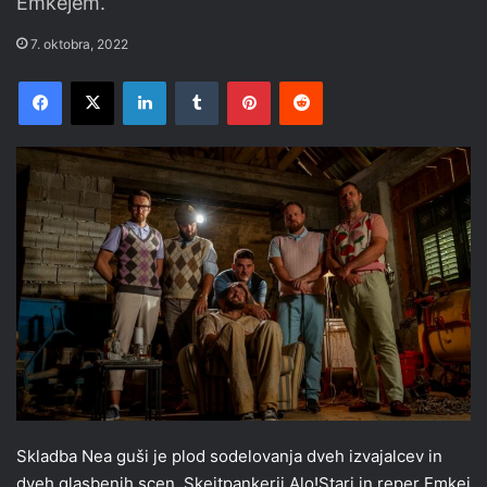
Emkejem.
7. oktobra, 2022
Facebook
X
LinkedIn
Tumblr
Pinterest
Reddit
Skladba Nea guši je plod sodelovanja dveh izvajalcev in
dveh glasbenih scen. Skejtpankerji Alo!Stari in reper Emkej