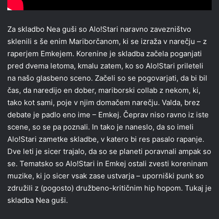
Za skladbo Nea guši so Alo!Stari naravno zavezništvo
sklenili s še enim Mariborčanom, ki se izraža v narečju – z
raperjem Emkejem. Korenine je skladba začela poganjati
pred dvema letoma, kmalu zatem, ko so Alo!Stari prileteli
na našo glasbeno sceno. Začeli so se pogovarjati, da bi bil
čas, da naredijo en dober, mariborski collab z nekom, ki,
tako kot sami, poje v njim domačem narečju. Valda, brez
debate je padlo eno ime – Emkej. Čeprav niso ravno iz iste
scene, so se pa poznali. In tako je naneslo, da so imeli
Alo!Stari zametke skladbe, v katero bi res pasalo rapanje.
Dve leti je sicer trajalo, da so se planeti poravnali ampak so
se. Tematsko so Alo!Stari in Emkej ostali zvesti koreninam
muzike, ki jo sicer vsak zase ustvarja – uporniški punk so
združili z (pogosto) družbeno-kritičnim hip hopom. Tukaj je
skladba Nea guši.