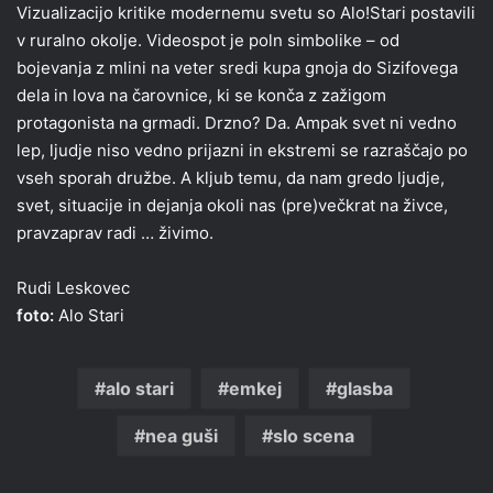
Vizualizacijo kritike modernemu svetu so Alo!Stari postavili
v ruralno okolje. Videospot je poln simbolike – od
bojevanja z mlini na veter sredi kupa gnoja do Sizifovega
dela in lova na čarovnice, ki se konča z zažigom
protagonista na grmadi. Drzno? Da. Ampak svet ni vedno
lep, ljudje niso vedno prijazni in ekstremi se razraščajo po
vseh sporah družbe. A kljub temu, da nam gredo ljudje,
svet, situacije in dejanja okoli nas (pre)večkrat na živce,
pravzaprav radi … živimo.
Rudi Leskovec
foto:
Alo Stari
alo stari
emkej
glasba
nea guši
slo scena