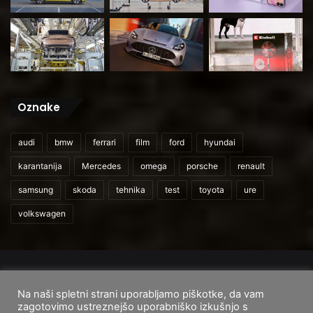
Oznake
audi
bmw
ferrari
film
ford
hyundai
karantanija
Mercedes
omega
porsche
renault
samsung
skoda
tehnika
test
toyota
ure
volkswagen
© 2026
CarAndUser.com
Na naši spletni strani uporabljamo piškotke, da vam
Domov
O nas
Cenik storitev
Pogoji uporabe
zagotovimo ustreznejšo uporabniško izkušnjo s