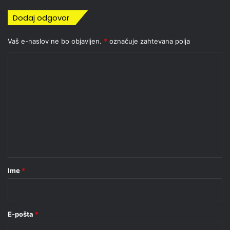
Dodaj odgovor
Vaš e-naslov ne bo objavljen.
*
označuje zahtevana polja
K
o
m
e
n
t
a
r
Ime
*
*
E-pošta
*