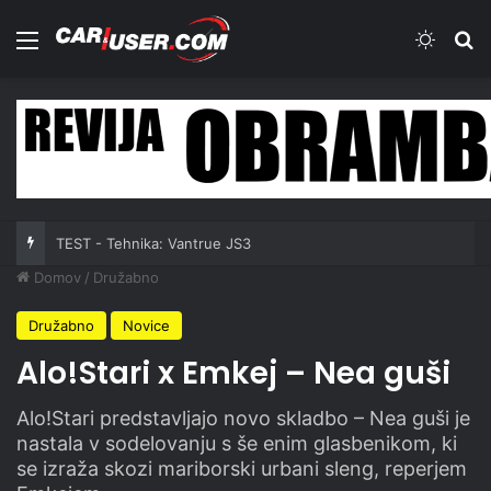
Meni
Switch
Iš
TEST - Tehnika: Vantrue JS3
Domov
/
Družabno
Družabno
Novice
Alo!Stari x Emkej – Nea guši
Alo!Stari predstavljajo novo skladbo – Nea guši je
nastala v sodelovanju s še enim glasbenikom, ki
se izraža skozi mariborski urbani sleng, reperjem