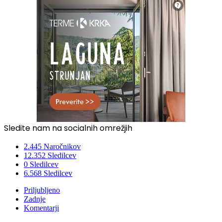
Sledite nam na socialnih omrežjih
2.445
Naročnikov
12.352
Sledilcev
0
Sledilcev
6.568
Sledilcev
Priljubljeno
Zadnje
Komentarji