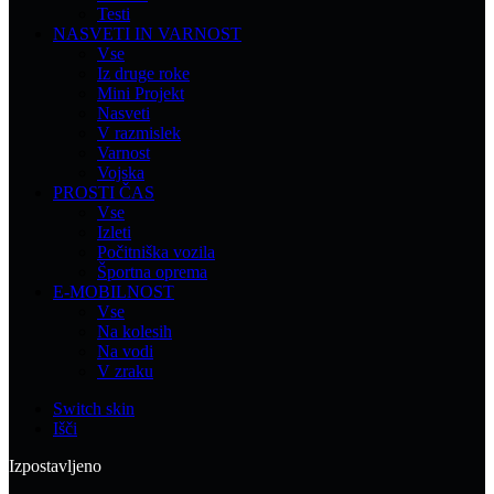
Testi
NASVETI IN VARNOST
Vse
Iz druge roke
Mini Projekt
Nasveti
V razmislek
Varnost
Vojska
PROSTI ČAS
Vse
Izleti
Počitniška vozila
Športna oprema
E-MOBILNOST
Vse
Na kolesih
Na vodi
V zraku
Switch skin
Išči
Izpostavljeno