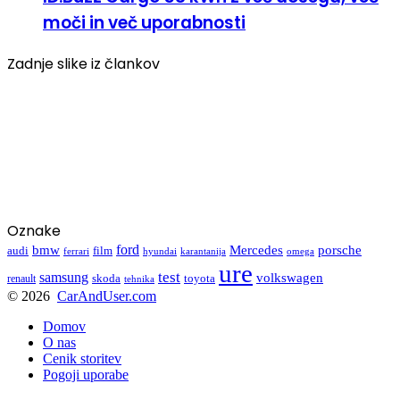
moči in več uporabnosti
Zadnje slike iz člankov
Oznake
ford
bmw
Mercedes
porsche
audi
film
hyundai
omega
ferrari
karantanija
ure
test
samsung
volkswagen
toyota
renault
skoda
tehnika
© 2026
CarAndUser.com
Domov
O nas
Cenik storitev
Pogoji uporabe