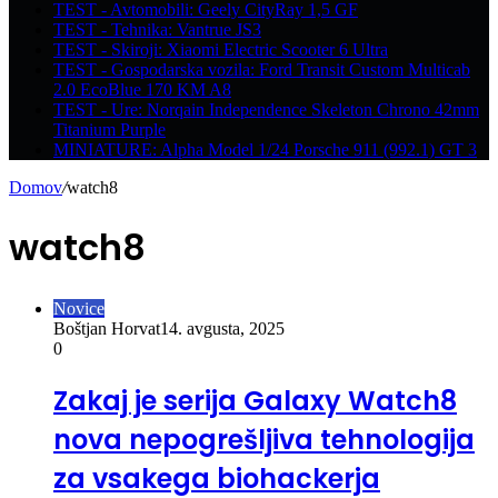
TEST - Avtomobili: Geely CityRay 1,5 GF
TEST - Tehnika: Vantrue JS3
TEST - Skiroji: Xiaomi Electric Scooter 6 Ultra
TEST - Gospodarska vozila: Ford Transit Custom Multicab
2.0 EcoBlue 170 KM A8
TEST - Ure: Norqain Independence Skeleton Chrono 42mm
Titanium Purple
MINIATURE: Alpha Model 1/24 Porsche 911 (992.1) GT 3
Domov
/
watch8
watch8
Novice
Boštjan Horvat
14. avgusta, 2025
0
Zakaj je serija Galaxy Watch8
nova nepogrešljiva tehnologija
za vsakega biohackerja