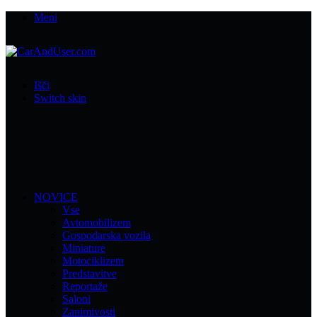
Meni
Išči
Switch skin
NOVICE
Vse
Avtomobilizem
Gospodarska vozila
Miniature
Motociklizem
Predstavitve
Reportaže
Saloni
Zanimivosti