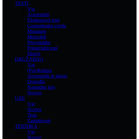
TESTI
Vse
Avtomobili
Ekskluzivni testi
Gospodarska vozila
Miniature
Motocikli
Pnevmatike
Primerjalni testi
Skiroji
DRUŽABNO
Vse
(Pop)kultura
Avtomobili in slavni
Dogodki
Nagradne igre
Novice
URE
Vse
Novice
Testi
Zanimivosti
TEHNIKA
Vse
Novice