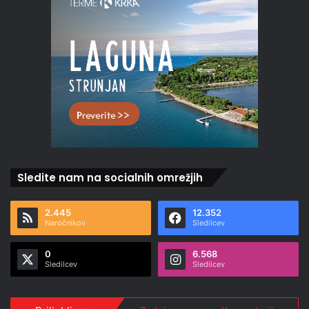
Sledite nam na socialnih omrežjih
2.445
12.352
Naročnikov
Sledilcev
0
6.568
Sledilcev
Sledilcev