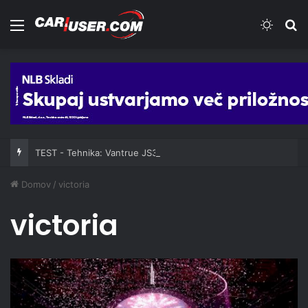
Meni
Switch
Iš
TEST - Tehnika: Vantrue JS3
Domov
/
victoria
victoria