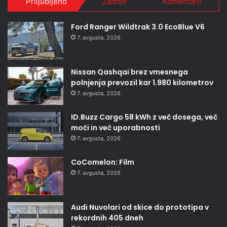
Priljubljeno
Zadnje
Komentarji
Ford Ranger Wildtrak 3.0 EcoBlue V6
7. avgusta, 2026
Nissan Qashqai brez vmesnega
polnjenja prevozil kar 1.980 kilometrov
7. avgusta, 2026
ID.Buzz Cargo 58 kWh z več dosega, več
moči in več uporabnosti
7. avgusta, 2026
CoComelon: Film
7. avgusta, 2026
Audi Nuvolari od skice do prototipa v
rekordnih 405 dneh