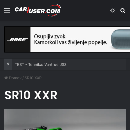
Meni
Switch
Iš
TEST - Tehnika: Vantrue JS3
Domov
/
SR10 XXR
SR10 XXR