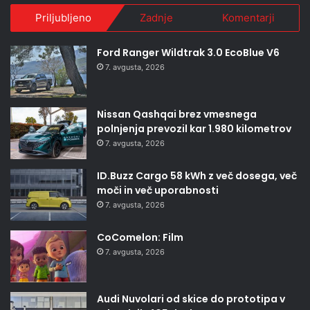
Priljubljeno
Zadnje
Komentarji
Ford Ranger Wildtrak 3.0 EcoBlue V6
7. avgusta, 2026
Nissan Qashqai brez vmesnega
polnjenja prevozil kar 1.980 kilometrov
7. avgusta, 2026
ID.Buzz Cargo 58 kWh z več dosega, več
moči in več uporabnosti
7. avgusta, 2026
CoComelon: Film
7. avgusta, 2026
Audi Nuvolari od skice do prototipa v