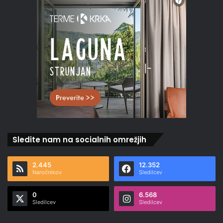
Sledite nam na socialnih omrežjih
2.445
12.352
Naročnikov
Sledilcev
0
6.568
Sledilcev
Sledilcev