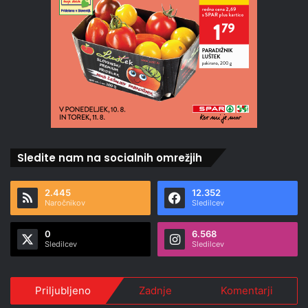
Sledite nam na socialnih omrežjih
2.445
12.352
Naročnikov
Sledilcev
0
6.568
Sledilcev
Sledilcev
Priljubljeno
Zadnje
Komentarji