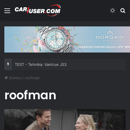
Meni
Switch
Iš
TEST - Tehnika: Vantrue JS3
Domov
/
roofman
roofman