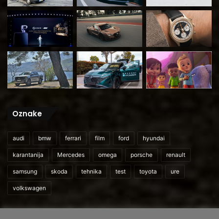
Oznake
audi
bmw
ferrari
film
ford
hyundai
karantanija
Mercedes
omega
porsche
renault
samsung
skoda
tehnika
test
toyota
ure
volkswagen