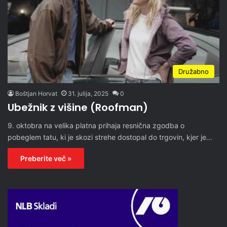
Družabno
Boštjan Horvat
31. julija, 2025
0
Ubežnik z višine (Roofman)
9. oktobra na velika platna prihaja resnična zgodba o
pobeglem tatu, ki je skozi strehe dostopal do trgovin, kjer je…
Preberite več »