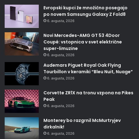
Evropski kupci že množično posegajo
po novem Samsungu Galaxy Z Fold8
6. avgusta, 2026
Novi Mercedes-AMG GT 53 4Door
Coupé: vstopnica v svet električne
super-limuzine
6. avgusta, 2026
Audemars Piguet Royal Oak Flying
Tourbillon v keramiki “Bleu Nuit, Nuage”
6. avgusta, 2026
Corvette ZR1X na tronu vzpona na Pikes
Peak
6. avgusta, 2026
Monterey bo razgrnil McMurtryjev
dirkalnik!
6. avgusta, 2026