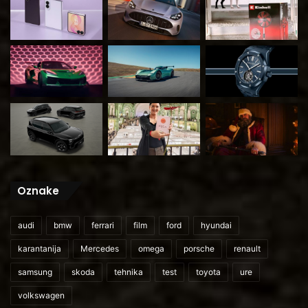
Oznake
audi
bmw
ferrari
film
ford
hyundai
karantanija
Mercedes
omega
porsche
renault
samsung
skoda
tehnika
test
toyota
ure
volkswagen