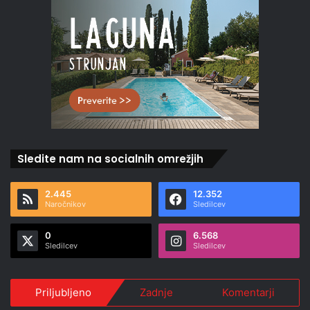
Sledite nam na socialnih omrežjih
2.445
12.352
Naročnikov
Sledilcev
0
6.568
Sledilcev
Sledilcev
Priljubljeno
Zadnje
Komentarji