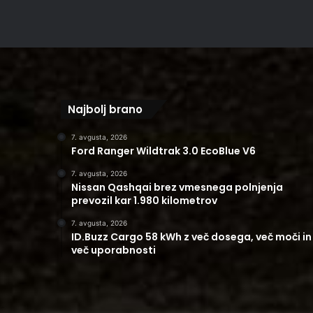
Najbolj brano
7. avgusta, 2026
Ford Ranger Wildtrak 3.0 EcoBlue V6
7. avgusta, 2026
Nissan Qashqai brez vmesnega polnjenja
prevozil kar 1.980 kilometrov
7. avgusta, 2026
ID.Buzz Cargo 58 kWh z več dosega, več moči in
več uporabnosti