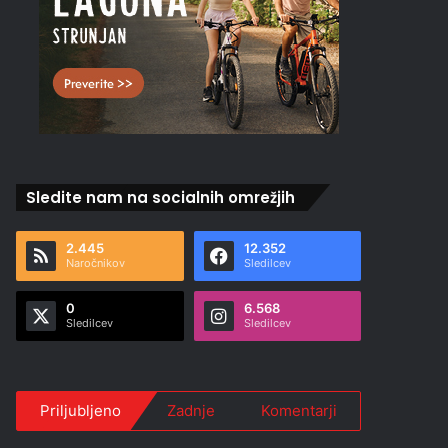
Sledite nam na socialnih omrežjih
2.445
12.352
Naročnikov
Sledilcev
0
6.568
Sledilcev
Sledilcev
Priljubljeno
Zadnje
Komentarji