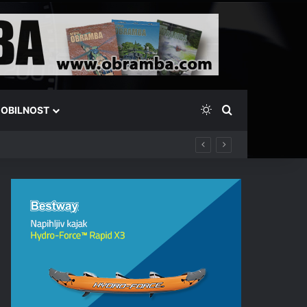
Switch skin
Išči
OBILNOST