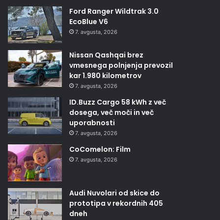
Ford Ranger Wildtrak 3.0
EcoBlue V6
7. avgusta, 2026
Nissan Qashqai brez
vmesnega polnjenja prevozil
kar 1.980 kilometrov
7. avgusta, 2026
ID.Buzz Cargo 58 kWh z več
dosega, več moči in več
uporabnosti
7. avgusta, 2026
CoComelon: Film
7. avgusta, 2026
Audi Nuvolari od skice do
prototipa v rekordnih 405
dneh