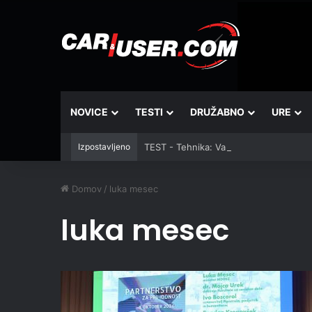
NOVICE
TESTI
DRUŽABNO
URE
Izpostavljeno
TEST - Tehnika: Vantrue JS3
Domov
/
luka mesec
luka mesec