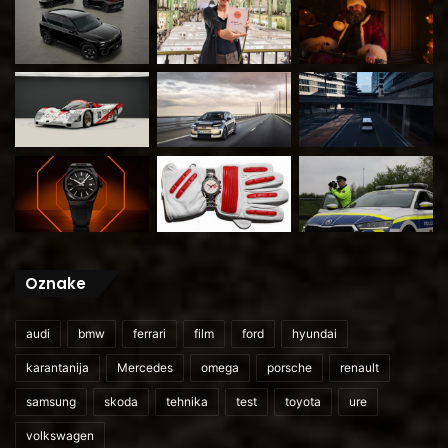
Oznake
audi
bmw
ferrari
film
ford
hyundai
karantanija
Mercedes
omega
porsche
renault
samsung
skoda
tehnika
test
toyota
ure
volkswagen