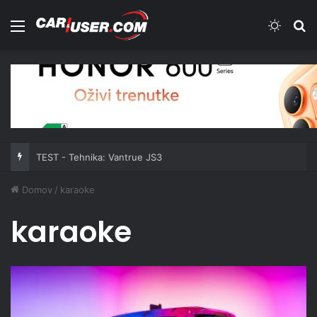
Meni
Switch
Iš
TEST - Tehnika: Vantrue JS3
Domov
/
karaoke
karaoke