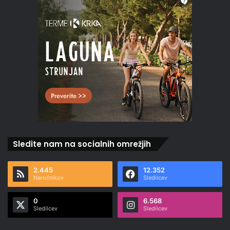
Sledite nam na socialnih omrežjih
2.445
12.352
Naročnikov
Sledilcev
0
6.568
Sledilcev
Sledilcev