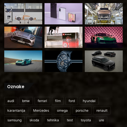
Oznake
audi
bmw
ferrari
film
ford
hyundai
karantanija
Mercedes
omega
porsche
renault
samsung
skoda
tehnika
test
toyota
ure