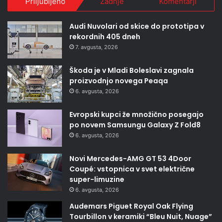
Priljubljeno
Zadnje
Komentarji
Audi Nuvolari od skice do prototipa v
rekordnih 405 dneh
7. avgusta, 2026
Škoda je v Mladi Boleslavi zagnala
proizvodnjo novega Peaqa
6. avgusta, 2026
Evropski kupci že množično posegajo
po novem Samsungu Galaxy Z Fold8
6. avgusta, 2026
Novi Mercedes-AMG GT 53 4Door
Coupé: vstopnica v svet električne
super-limuzine
6. avgusta, 2026
Audemars Piguet Royal Oak Flying
Tourbillon v keramiki “Bleu Nuit, Nuage”