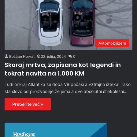
Avtomobilizem
Boštjan Horvat
22. julija, 2024
0
Skoraj mrtva, zapisana kot legendi in
tokrat navita na 1.000 KM
Tudi onkraj Atlantika se doba V8 počasi a vztrajno izteka. Tako
sta slovo od proizvodnje že jemala dve absolutni štirikolesni…
Preberite več »