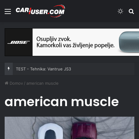
Meni
Switch
Iš
TEST - Tehnika: Vantrue JS3
Domov
/
american muscle
american muscle